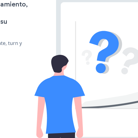
namiento,
 su
te, turn y