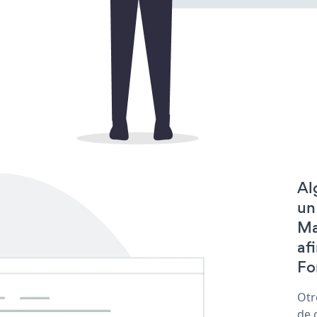
Al
un
Ma
af
Fo
Otr
de 