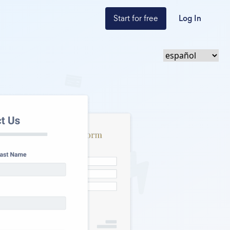
Start for free
Log In