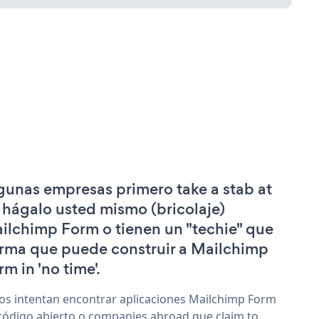
gunas empresas primero take a stab at
 hágalo usted mismo (bricolaje)
ilchimp Form o tienen un "techie" que
irma que puede construir a Mailchimp
rm in 'no time'.
os intentan encontrar aplicaciones Mailchimp Form
código abierto o companies abroad que claim to