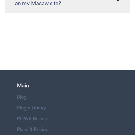
on my Macaw site?
Main
Blog
Plugin Library
POWR Business
Plans & Pricing