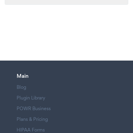
Main
Blog
Plugin Library
POWR Business
Plans & Pricing
HIPAA Forms