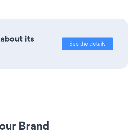
 about its
See the details
our Brand