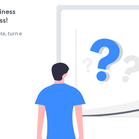
iness
ss!
te, turn e