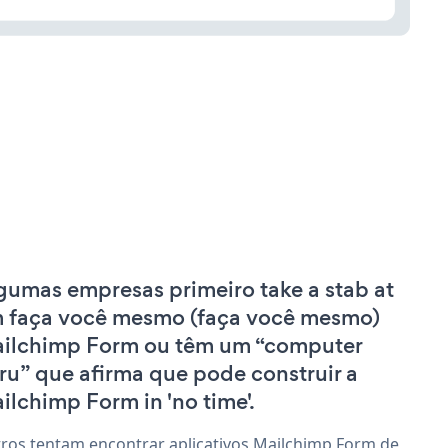
gumas empresas primeiro take a stab at
 faça você mesmo (faça você mesmo)
ilchimp Form ou têm um “computer
ru” que afirma que pode construir a
ilchimp Form in 'no time'.
ros tentam encontrar aplicativos Mailchimp Form de