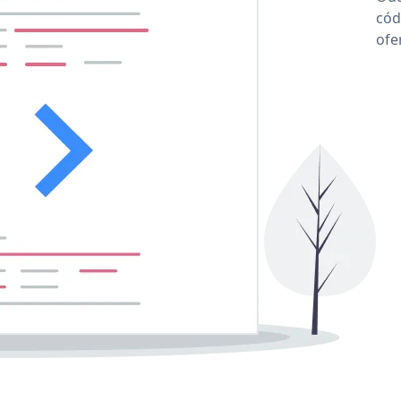
cód
ofe