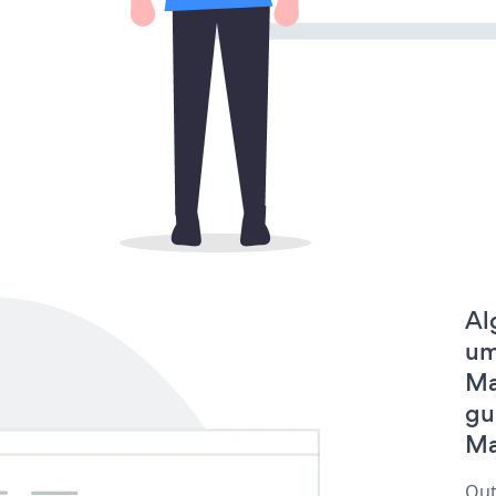
Al
um
Ma
gu
Ma
Out