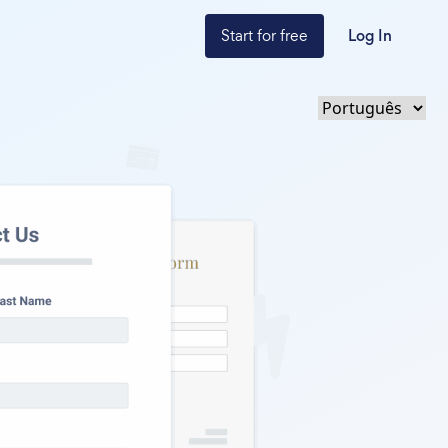
Start for free
Log In