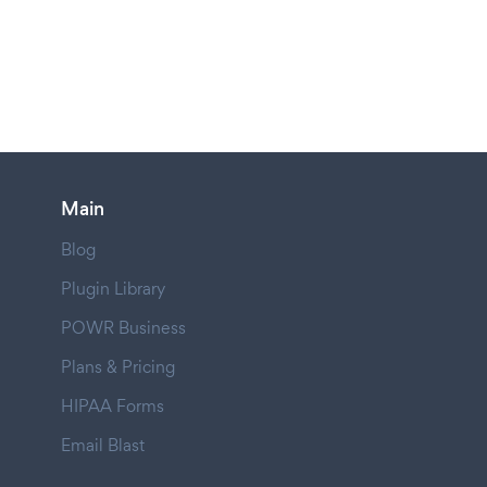
Main
Blog
Plugin Library
POWR Business
Plans & Pricing
HIPAA Forms
Email Blast