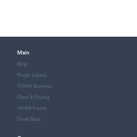
Main
Blog
Plugin Library
POWR Business
Plans & Pricing
HIPAA Forms
Email Blast