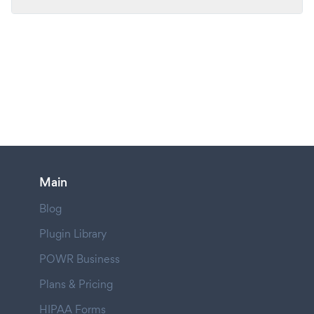
Main
Blog
Plugin Library
POWR Business
Plans & Pricing
HIPAA Forms