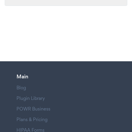
Main
Blog
Plugin Library
POWR Business
Plans & Pricing
HIPAA Forms