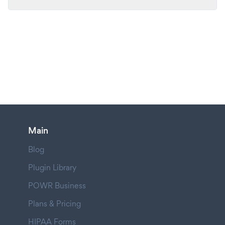
Main
Blog
Plugin Library
POWR Business
Plans & Pricing
HIPAA Forms