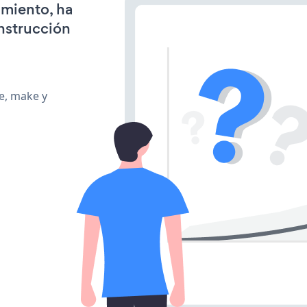
amiento, ha
onstrucción
te, make y