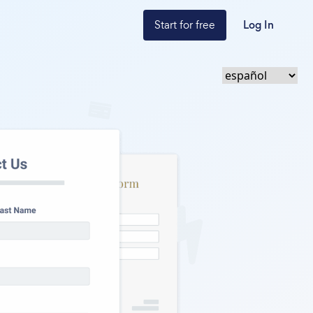
Start for free
Log In