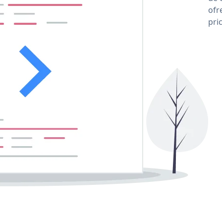
ofr
pri