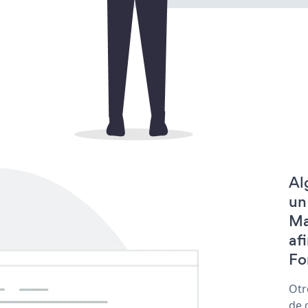
Al
un
Ma
af
Fo
Otr
de 