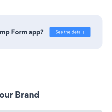
himp Form app?
See the details
our Brand