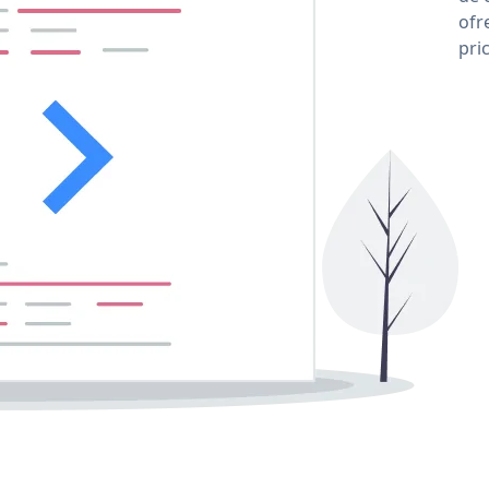
ofr
pri