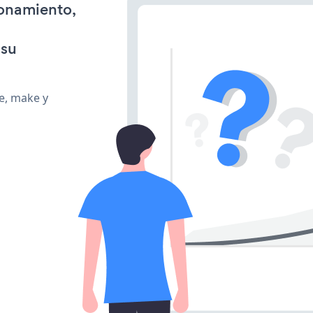
ionamiento,
 su
te, make y