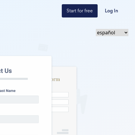
Start for free
Log In