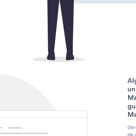
Al
un
Ma
gu
Ma
Otr
de 