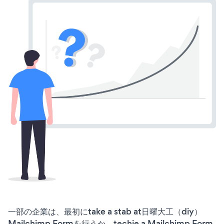
一部の企業は、最初にtake a stab at日曜大工（diy）
Mailchimp Formを行うか、techie a Mailchimp Form