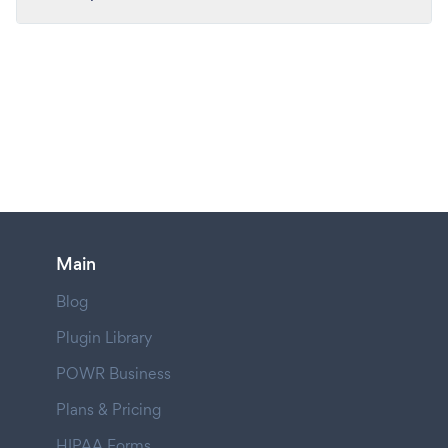
Main
Blog
Plugin Library
POWR Business
Plans & Pricing
HIPAA Forms