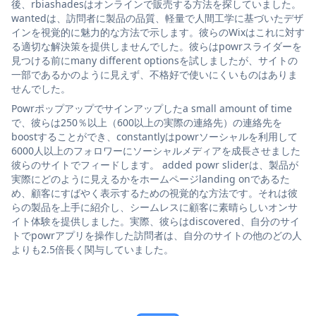
後、rbiashadesはオンラインで販売する方法を探していました。
wantedは、訪問者に製品の品質、軽量で人間工学に基づいたデザ
インを視覚的に魅力的な方法で示します。彼らのWixはこれに対す
る適切な解決策を提供しませんでした。彼らはpowrスライダーを
見つける前にmany different optionsを試しましたが、サイトの
一部であるかのように見えず、不格好で使いにくいものはありま
せんでした。
Powrポップアップでサインアップしたa small amount of time
で、彼らは250％以上（600以上の実際の連絡先）の連絡先を
boostすることができ、constantlyはpowrソーシャルを利用して
6000人以上のフォロワーにソーシャルメディアを成長させました
彼らのサイトでフィードします。 added powr sliderは、製品が
実際にどのように見えるかをホームページlanding onであるた
め、顧客にすばやく表示するための視覚的な方法です。それは彼
らの製品を上手に紹介し、シームレスに顧客に素晴らしいオンサ
イト体験を提供しました。実際、彼らはdiscovered、自分のサイ
トでpowrアプリを操作した訪問者は、自分のサイトの他のどの人
よりも2.5倍長く関与していました。