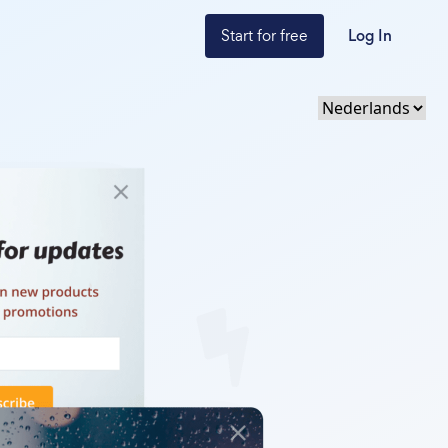
Start for free
Log In