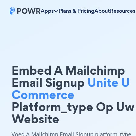
Apps
Plans & Pricing
About
Resources
Embed A Mailchimp
Email Signup
Unite U
Commerce
Platform_type Op Uw
Website
Voeg A Mailchimp Email Signup platform_type