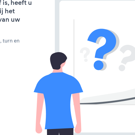
is, heeft u
j het
van uw
, turn en