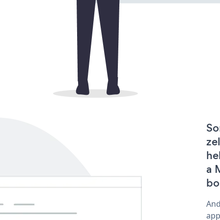
So
ze
he
a 
bo
And
app