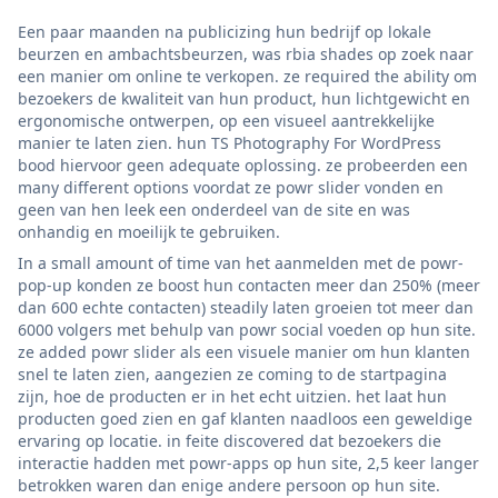
Een paar maanden na publicizing hun bedrijf op lokale
beurzen en ambachtsbeurzen, was rbia shades op zoek naar
een manier om online te verkopen. ze required the ability om
bezoekers de kwaliteit van hun product, hun lichtgewicht en
ergonomische ontwerpen, op een visueel aantrekkelijke
manier te laten zien. hun TS Photography For WordPress
bood hiervoor geen adequate oplossing. ze probeerden een
many different options voordat ze powr slider vonden en
geen van hen leek een onderdeel van de site en was
onhandig en moeilijk te gebruiken.
In a small amount of time van het aanmelden met de powr-
pop-up konden ze boost hun contacten meer dan 250% (meer
dan 600 echte contacten) steadily laten groeien tot meer dan
6000 volgers met behulp van powr social voeden op hun site.
ze added powr slider als een visuele manier om hun klanten
snel te laten zien, aangezien ze coming to de startpagina
zijn, hoe de producten er in het echt uitzien. het laat hun
producten goed zien en gaf klanten naadloos een geweldige
ervaring op locatie. in feite discovered dat bezoekers die
interactie hadden met powr-apps op hun site, 2,5 keer langer
betrokken waren dan enige andere persoon op hun site.