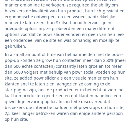
manier om online te verkopen. ze required the ability om
bezoekers de kwaliteit van hun product, hun lichtgewicht en
ergonomische ontwerpen, op een visueel aantrekkelijke
manier te laten zien. hun Skillsoft bood hiervoor geen
adequate oplossing. ze probeerden een many different
options voordat ze powr slider vonden en geen van hen leek
een onderdeel van de site en was onhandig en moeilijk te
gebruiken.
In a small amount of time van het aanmelden met de powr-
pop-up konden ze grow hun contacten meer dan 250% (meer
dan 600 echte contacten) constantly laten groeien tot meer
dan 6000 volgers met behulp van powr social voeden op hun
site. ze added powr slider als een visuele manier om hun
klanten snel te laten zien, aangezien ze coming to de
startpagina zijn, hoe de producten er in het echt uitzien. het
laat hun producten goed zien en gaf klanten naadloos een
geweldige ervaring op locatie. in feite discovered dat
bezoekers die interactie hadden met powr-apps op hun site,
2,5 keer langer betrokken waren dan enige andere persoon
op hun site.