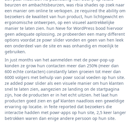
beurzen en ambachtsbeurzen, was rbia shades op zoek naar
een manier om online te verkopen. ze required the ability om
bezoekers de kwaliteit van hun product, hun lichtgewicht en
ergonomische ontwerpen, op een visueel aantrekkelijke
manier te laten zien. hun Neve for WordPress bood hiervoor
geen adequate oplossing. ze probeerden een many different
options voordat ze powr slider vonden en geen van hen leek
een onderdeel van de site en was onhandig en moeilijk te
gebruiken.
In just months van het aanmelden met de powr-pop-up
konden ze grow hun contacten meer dan 250% (meer dan
600 echte contacten) constantly laten groeien tot meer dan
6000 volgers met behulp van powr social voeden op hun site.
ze added powr slider als een visuele manier om hun klanten
snel te laten zien, aangezien ze landing on de startpagina
zijn, hoe de producten er in het echt uitzien. het laat hun
producten goed zien en gaf klanten naadloos een geweldige
ervaring op locatie. in feite reported dat bezoekers die
interactie hadden met powr-apps op hun site, 2,5 keer langer
betrokken waren dan enige andere persoon op hun site.