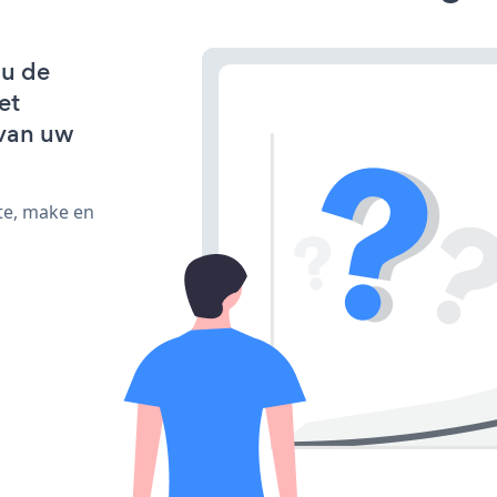
 u de
et
van uw
te, make en