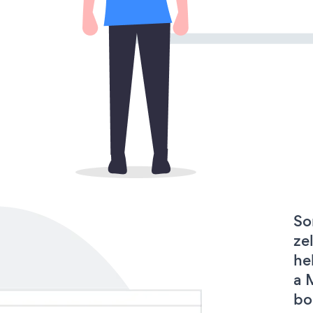
So
ze
he
a 
bo