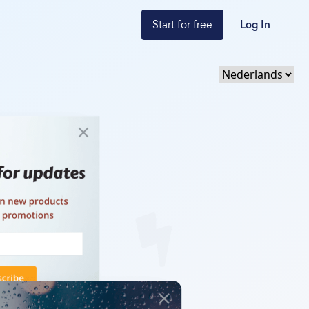
Start for free
Log In