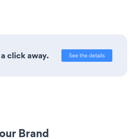
a click away.
See the details
our Brand