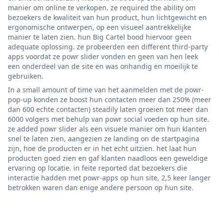
manier om online te verkopen. ze required the ability om
bezoekers de kwaliteit van hun product, hun lichtgewicht en
ergonomische ontwerpen, op een visueel aantrekkelijke
manier te laten zien. hun Big Cartel bood hiervoor geen
adequate oplossing. ze probeerden een different third-party
apps voordat ze powr slider vonden en geen van hen leek
een onderdeel van de site en was onhandig en moeilijk te
gebruiken.
In a small amount of time van het aanmelden met de powr-
pop-up konden ze boost hun contacten meer dan 250% (meer
dan 600 echte contacten) steadily laten groeien tot meer dan
6000 volgers met behulp van powr social voeden op hun site.
ze added powr slider als een visuele manier om hun klanten
snel te laten zien, aangezien ze landing on de startpagina
zijn, hoe de producten er in het echt uitzien. het laat hun
producten goed zien en gaf klanten naadloos een geweldige
ervaring op locatie. in feite reported dat bezoekers die
interactie hadden met powr-apps op hun site, 2,5 keer langer
betrokken waren dan enige andere persoon op hun site.