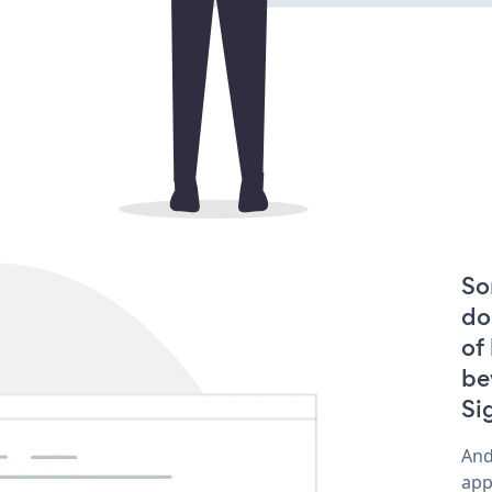
So
do
of
be
Si
And
app