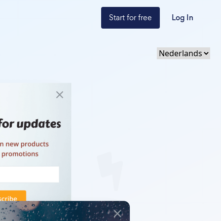
Start for free
Log In