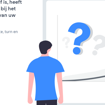
 is, heeft
bij het
van uw
e, turn en