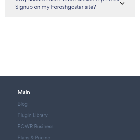
Signup on my Foroshgostar site?
Main
Blog
Plugin Library
POWR Business
Plans & Pricing