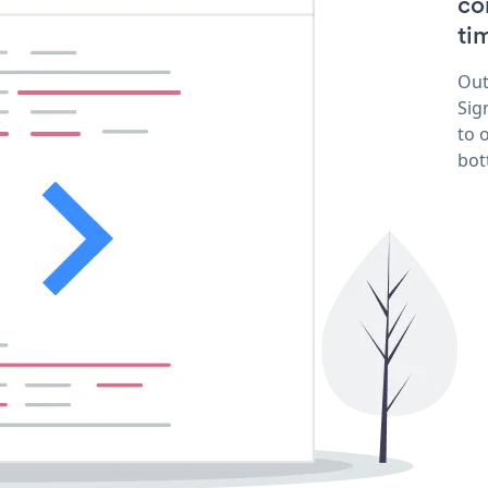
co
tim
Out
Sig
to 
bot