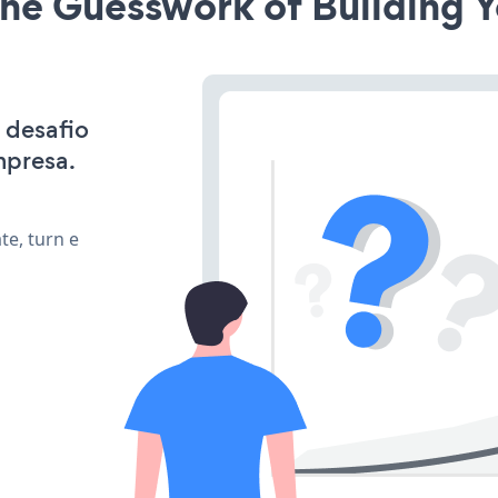
he Guesswork of Building Y
 desafio
mpresa.
te, turn e