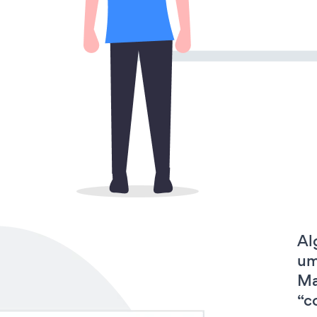
Al
um
Ma
“c