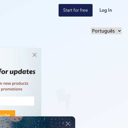
Start for free
Log In