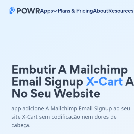
Apps
Plans & Pricing
About
Resources
Embutir A Mailchimp
Email Signup
X-Cart
A
No Seu Website
app adicione A Mailchimp Email Signup ao seu
site X-Cart sem codificação nem dores de
cabeça.