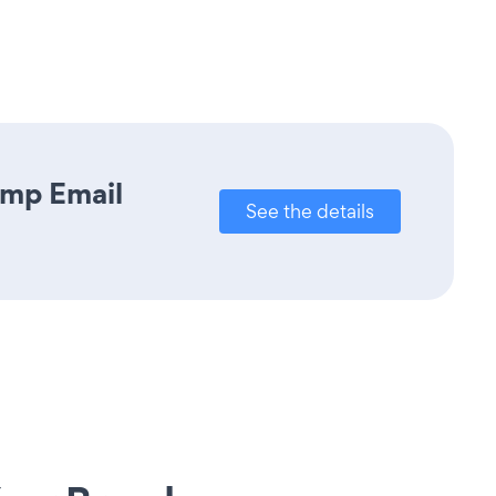
imp Email
See the details