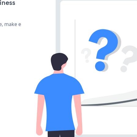
iness
e, make e