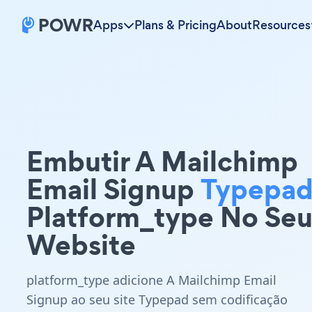
Apps
Plans & Pricing
About
Resources
Embutir A Mailchimp
Email Signup
Typepa
Platform_type No Se
Website
platform_type adicione A Mailchimp Email
Signup ao seu site Typepad sem codificação