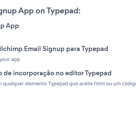
ignup App on Typepad:
up App
ilchimp Email Signup para Typepad
 your app
o de incorporação no editor Typepad
 qualquer elemento Typepad que aceite html ou um código d