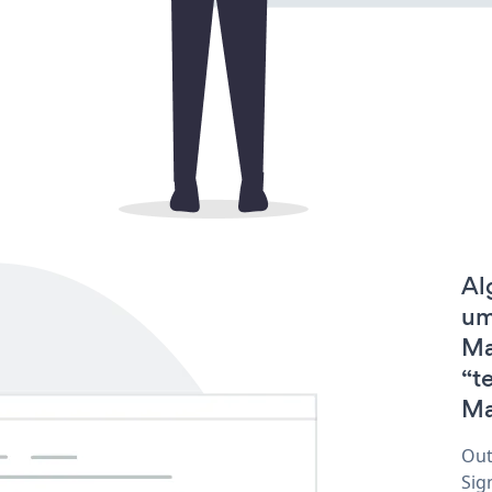
Al
um
Ma
“t
Ma
Out
Sig