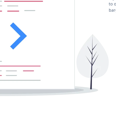
to 
bar