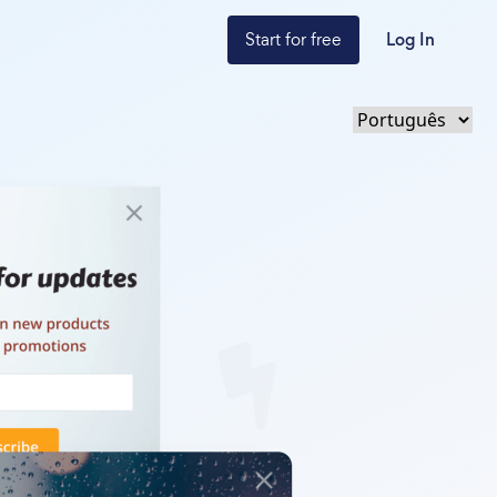
Start for free
Log In