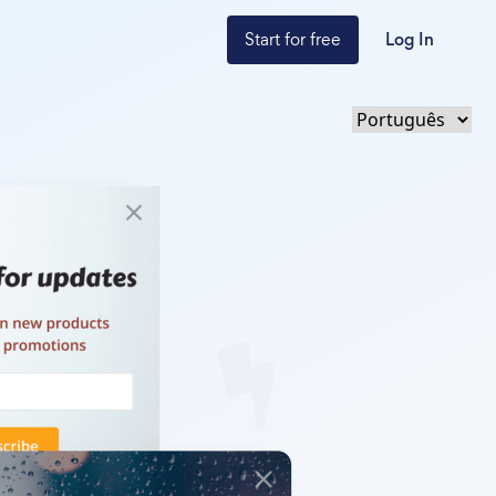
Start for free
Log In