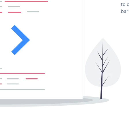
to 
bar