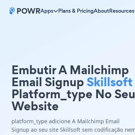
Apps
Plans & Pricing
About
Resources
Embutir A Mailchimp
Email Signup
Skillsoft
Platform_type No Se
Website
platform_type adicione A Mailchimp Email
Signup ao seu site Skillsoft sem codificação ne