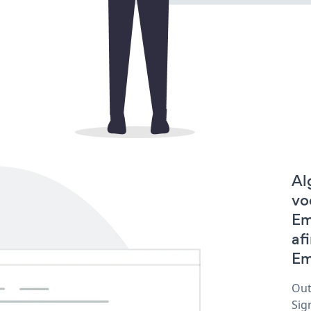
Al
vo
Em
af
Em
Out
Sig