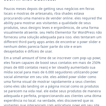
Poucos meses depois de getting seus negócios em feiras
locais e mostras de artesanato, rbia shades estava
procurando uma maneira de vender online. eles required the
ability para mostrar aos visitantes a qualidade de seus
produtos, seus designs leves e ergonômicos, de uma forma
visualmente atraente. seu Hello Elementor for WordPress não
forneceu uma solução adequada para isso. eles tentaram um
different third-party apps antes de encontrar o powr slider e
nenhum deles parecia fazer parte do site e eram
desajeitados e difíceis de usar.
Em a small amount of time de se inscrever com pop-up powr,
eles foram capazes de boost seus contatos em mais de 250%
(mais de 600 contatos reais) e ter steadily aumentado sua
mídia social para mais de 6.000 seguidores utilizando powr
social alimentar em seu site. eles added powr slider como
uma forma visual de mostrar rapidamente a seus clientes
como eles são landing on a página inicial como os produtos
se parecem na vida real. ele exibe seus produtos de maneira
adequada e perfeita, proporcionando aos clientes uma ótima
experiência no local. na verdade, eles discovered que os
visitantes que interagiram com aplicativos powr em seu site