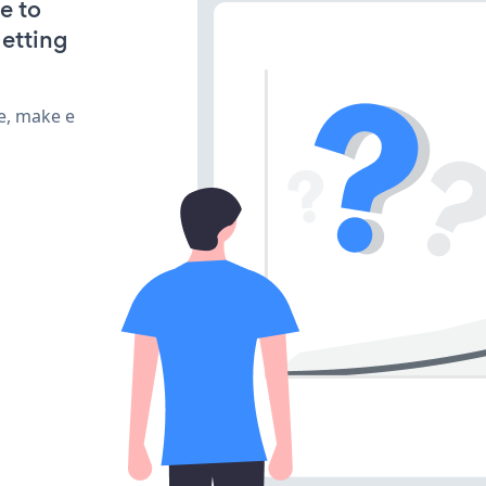
e to
getting
e, make e