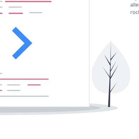
all
roc