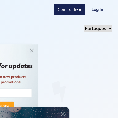
Start for free
Log In