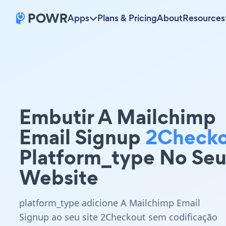
Apps
Plans & Pricing
About
Resources
Embutir A Mailchimp
Email Signup
2Check
Platform_type No Se
Website
platform_type adicione A Mailchimp Email
Signup ao seu site 2Checkout sem codificação