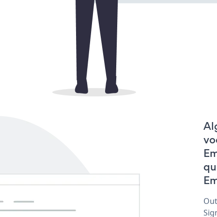
Al
vo
Em
qu
Em
Out
Sig