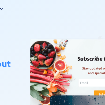
out
u