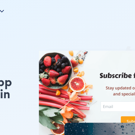
pp
in