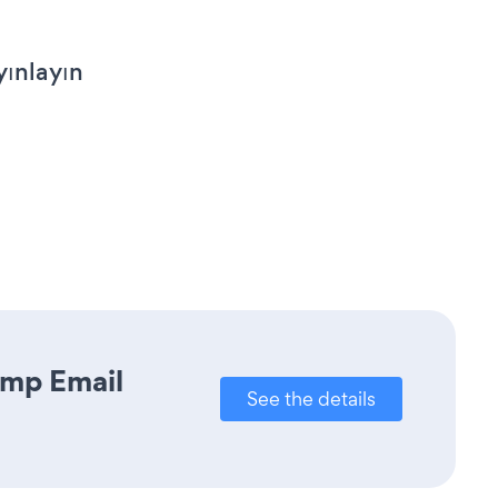
ınlayın
imp Email
See the details