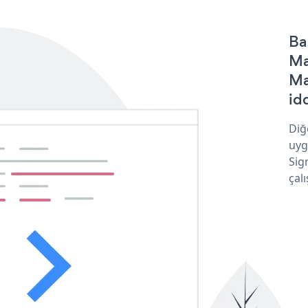
Ba
Ma
Ma
idd
Diğ
uyg
Sig
çalı