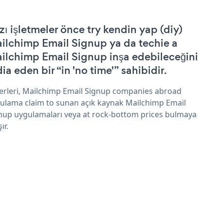
zı işletmeler önce try kendin yap (diy)
ilchimp Email Signup ya da techie a
ilchimp Email Signup inşa edebileceğini
ia eden bir “in 'no time'” sahibidir.
erleri, Mailchimp Email Signup companies abroad
ulama claim to sunan açık kaynak Mailchimp Email
nup uygulamaları veya at rock-bottom prices bulmaya
şır.