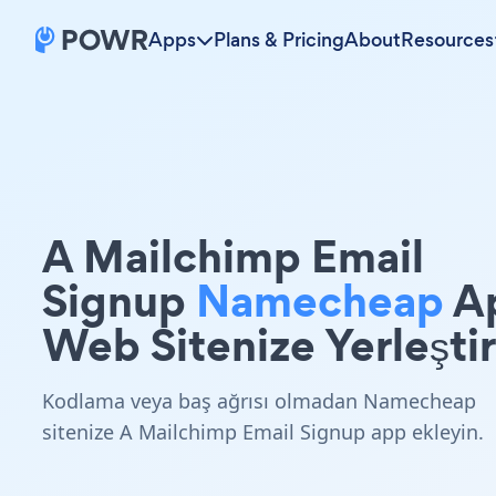
Apps
Plans & Pricing
About
Resources
A Mailchimp Email
Signup
Namecheap
A
Web Sitenize Yerleştir
Kodlama veya baş ağrısı olmadan Namecheap
sitenize A Mailchimp Email Signup app ekleyin.