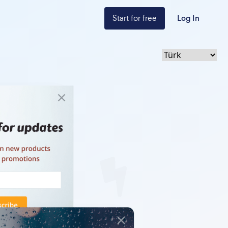
Start for free
Log In