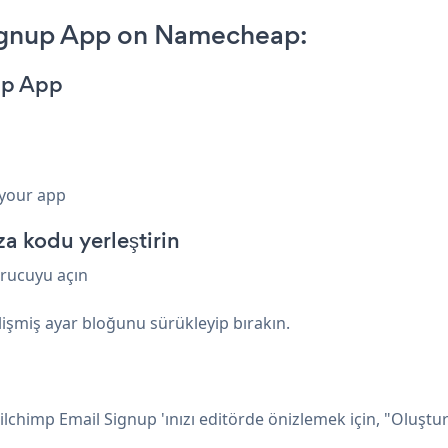
ignup App on Namecheap:
up App
 your app
 kodu yerleştirin
urucuyu açın
işmiş ayar bloğunu sürükleyip bırakın.
lchimp Email Signup 'ınızı editörde önizlemek için, "Oluştu