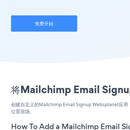
免费开始
将Mailchimp Email 
创建自定义的Mailchimp Email Signup Webspl
位置现场。
How To Add a Mailchimp Email S