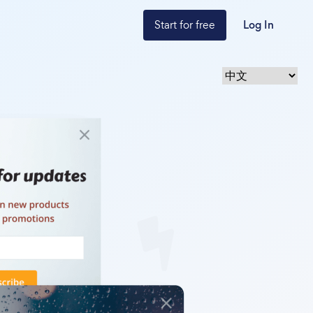
Start for free
Log In