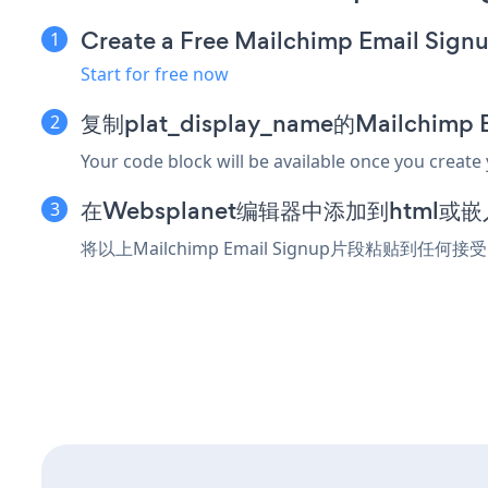
Create a Free Mailchimp Email Sign
Start for free now
复制plat_display_name的Mailchimp
Your code block will be available once you create
在Websplanet编辑器中添加到html或
将以上Mailchimp Email Signup片段粘贴到任何