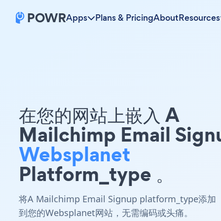
Apps
Plans & Pricing
About
Resources
在您的网站上嵌入 A
Mailchimp Email Sign
Websplanet
Platform_type 。
将A Mailchimp Email Signup platform_type添加
到您的Websplanet网站，无需编码或头痛。