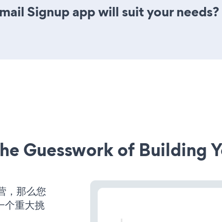
ail Signup app will suit your needs?
he Guesswork of Building Y
运营，那么您
一个重大挑