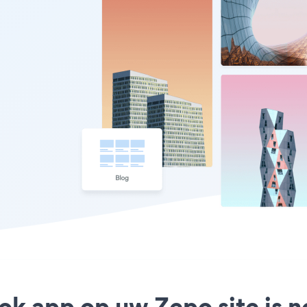
ok app op uw Zepo site is 