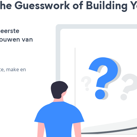
he Guesswork of Building Y
 eerste
bouwen van
te, make en