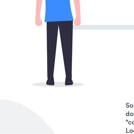
So
do
"c
Lo