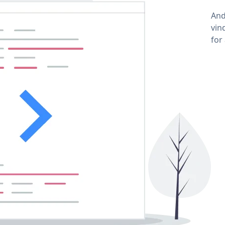
And
vin
for