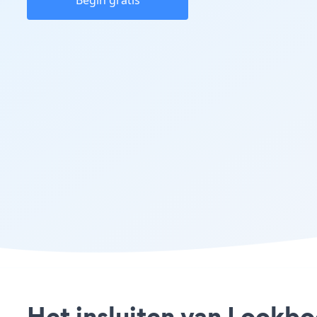
Begin gratis
Het insluiten van Lookbo