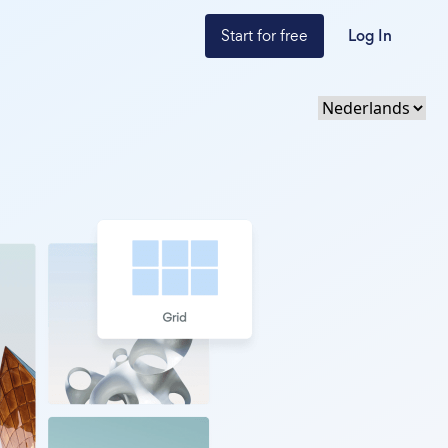
Start for free
Log In