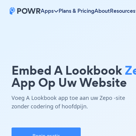
Apps
Plans & Pricing
About
Resources
Embed A Lookbook
Z
App Op Uw Website
Voeg A Lookbook app toe aan uw Zepo -site
zonder codering of hoofdpijn.