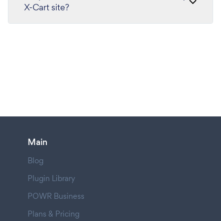
X-Cart site?
Main
Blog
Plugin Library
POWR Business
Plans & Pricing