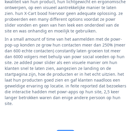
kwaliteit van hun product, hun lichtgewicht en ergonomische
ontwerpen, op een visueel aantrekkelijke manier te laten
zien. hun X-Cart bood hiervoor geen adequate oplossing. ze
probeerden een many different options voordat ze powr
slider vonden en geen van hen leek een onderdeel van de
site en was onhandig en moeilijk te gebruiken.
In a small amount of time van het aanmelden met de powr-
pop-up konden ze grow hun contacten meer dan 250% (meer
dan 600 echte contacten) constantly laten groeien tot meer
dan 6000 volgers met behulp van powr social voeden op hun
site. ze added powr slider als een visuele manier om hun
klanten snel te laten zien, aangezien ze landing on de
startpagina zijn, hoe de producten er in het echt uitzien. het
laat hun producten goed zien en gaf klanten naadloos een
geweldige ervaring op locatie. in feite reported dat bezoekers
die interactie hadden met powr-apps op hun site, 2,5 keer
langer betrokken waren dan enige andere persoon op hun
site.