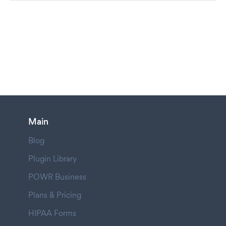
Main
Blog
Plugin Library
POWR Business
Plans & Pricing
HIPAA Forms