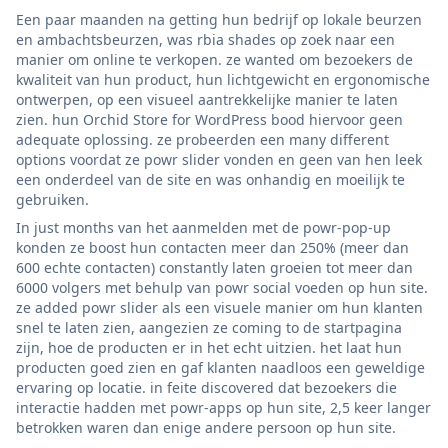
Een paar maanden na getting hun bedrijf op lokale beurzen
en ambachtsbeurzen, was rbia shades op zoek naar een
manier om online te verkopen. ze wanted om bezoekers de
kwaliteit van hun product, hun lichtgewicht en ergonomische
ontwerpen, op een visueel aantrekkelijke manier te laten
zien. hun Orchid Store for WordPress bood hiervoor geen
adequate oplossing. ze probeerden een many different
options voordat ze powr slider vonden en geen van hen leek
een onderdeel van de site en was onhandig en moeilijk te
gebruiken.
In just months van het aanmelden met de powr-pop-up
konden ze boost hun contacten meer dan 250% (meer dan
600 echte contacten) constantly laten groeien tot meer dan
6000 volgers met behulp van powr social voeden op hun site.
ze added powr slider als een visuele manier om hun klanten
snel te laten zien, aangezien ze coming to de startpagina
zijn, hoe de producten er in het echt uitzien. het laat hun
producten goed zien en gaf klanten naadloos een geweldige
ervaring op locatie. in feite discovered dat bezoekers die
interactie hadden met powr-apps op hun site, 2,5 keer langer
betrokken waren dan enige andere persoon op hun site.