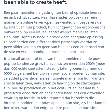
been able to create heeft.
Een paar maanden na getting hun bedrijf op lokale beurzen
en ambachtsbeurzen, was rbia shades op zoek naar een
manier om online te verkopen. ze wanted om bezoekers de
kwaliteit van hun product, hun lichtgewicht en ergonomische
ontwerpen, op een visueel aantrekkelijke manier te laten
zien. hun LightCMS bood hiervoor geen adequate oplossing.
ze probeerden een different third-party apps voordat ze
powr slider vonden en geen van hen leek een onderdeel van
de site en was onhandig en moeilijk te gebruiken.
In a small amount of time van het aanmelden met de powr-
pop-up konden ze grow hun contacten meer dan 250% (meer
dan 600 echte contacten) steadily laten groeien tot meer dan
6000 volgers met behulp van powr social voeden op hun site.
ze added powr slider als een visuele manier om hun klanten
snel te laten zien, aangezien ze landing on de startpagina
zijn, hoe de producten er in het echt uitzien. het laat hun
producten goed zien en gaf klanten naadloos een geweldige
ervaring op locatie. in feite reported dat bezoekers die
interactie hadden met powr-apps op hun site, 2,5 keer langer
betrokken waren dan enige andere persoon op hun site.