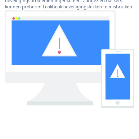
beveiligingsproblemen tegenkomen, aangezien hackers
kunnen proberen Lookbook beveiligingslekken te misbruiken.