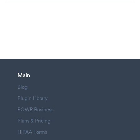
Main
Blog
Plugin Library
POWR Business
Plans & Pricing
HIPAA Forms