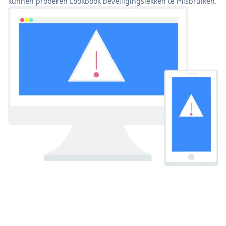
kunnen proberen Lookbook beveiligingslekken te misbruiken.