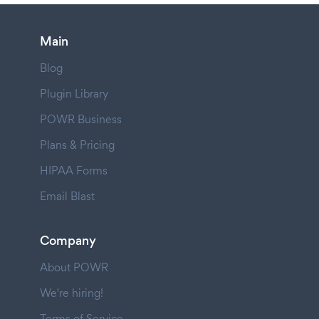
Main
Blog
Plugin Library
POWR Business
Plans & Pricing
HIPAA Forms
Email Blast
Company
About POWR
We're hiring!
Terms of Service