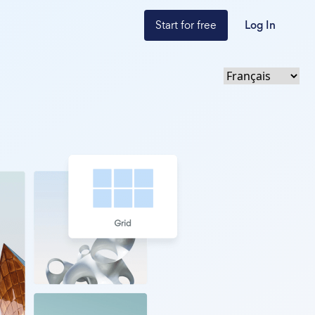
Start for free
Log In