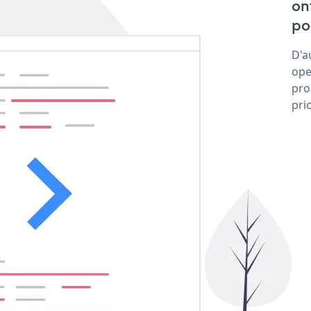
on
po
D'a
ope
pro
pri