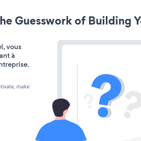
he Guesswork of Building Y
l, vous
ant à
ntreprise.
ptivate, make