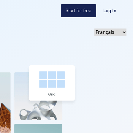
Start for free
Log In