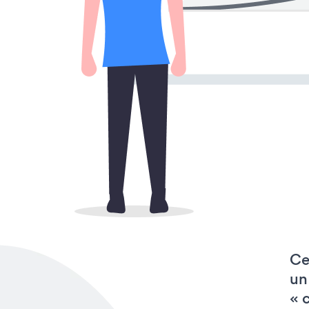
Ce
un
« 