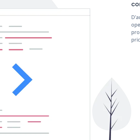
co
D'a
ope
pro
pri