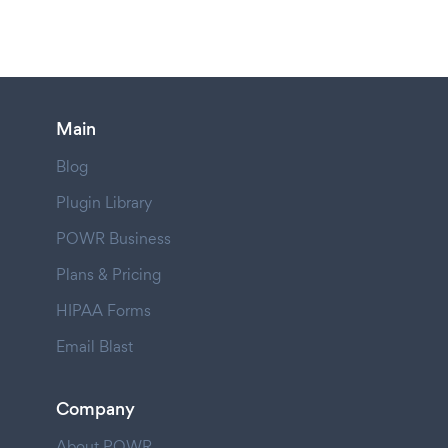
Main
Blog
Plugin Library
POWR Business
Plans & Pricing
HIPAA Forms
Email Blast
Company
About POWR