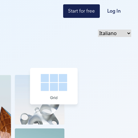
Start for free
Log In