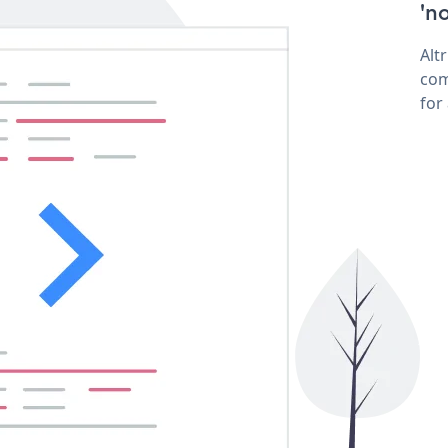
'no
Alt
com
for