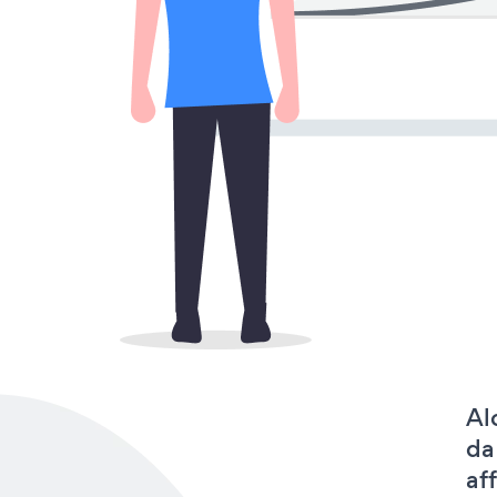
Al
da
af