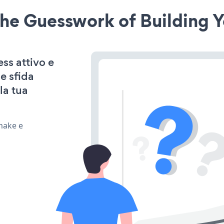
he Guesswork of Building Y
ss attivo e
e sfida
la tua
make e