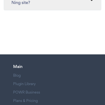
Ning site?
Main
Blog
Plugin Library
POWR Business
Plans & Pricing