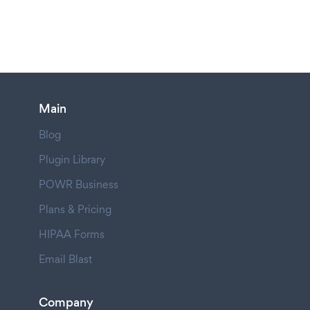
Main
Blog
Plugin Library
POWR Business
Plans & Pricing
HIPAA Forms
Email Blast
Company