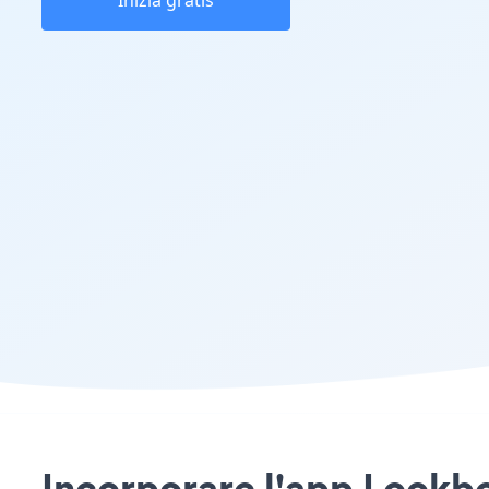
Inizia gratis
Incorporare l'app Lookboo