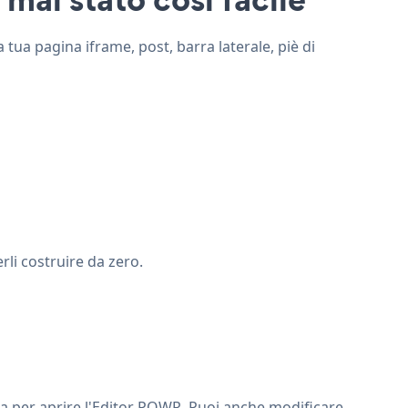
 tua pagina iframe, post, barra laterale, piè di
li costruire da zero.
tra per aprire l'Editor POWR. Puoi anche modificare