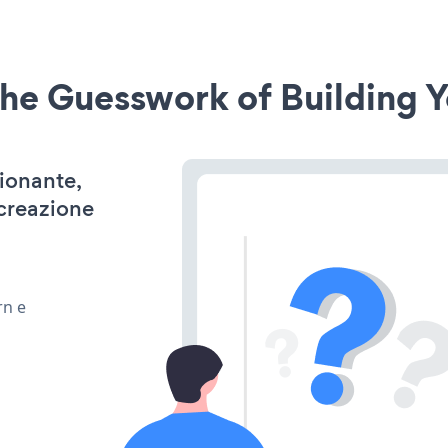
he Guesswork of Building Y
zionante,
 creazione
rn e