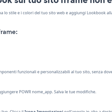
lo stile e i colori del tuo sito web e aggiungi Lookbook alla
frame:
enti funzionali e personalizzabili al tuo sito, senza dover
aggiungere POWR nome_app. Salva le tue modifiche.
ve. Clicca il
Icona Impostazioni
nell'angolo in alto a des