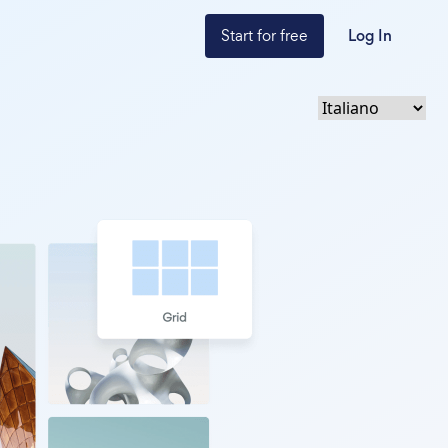
Start for free
Log In