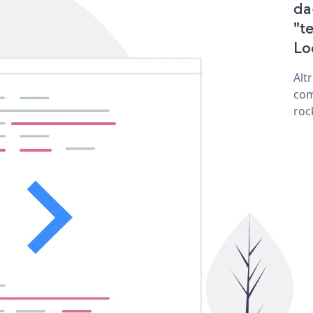
da
"t
Lo
Alt
com
roc