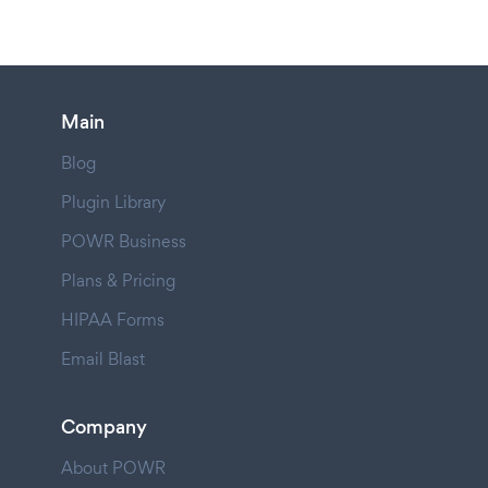
Main
Blog
Plugin Library
POWR Business
Plans & Pricing
HIPAA Forms
Email Blast
Company
About POWR