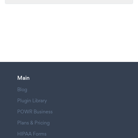
Main
Blog
Plugin Library
POWR Business
Plans & Pricing
HIPAA Forms