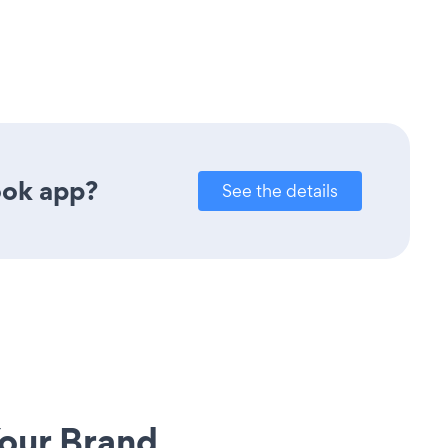
ook app?
See the details
our Brand