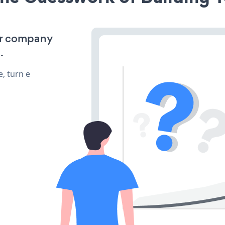
ur company
.
, turn e