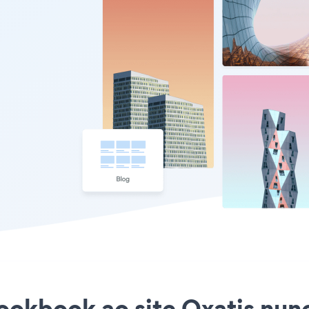
ookbook ao site Oxatis nunca