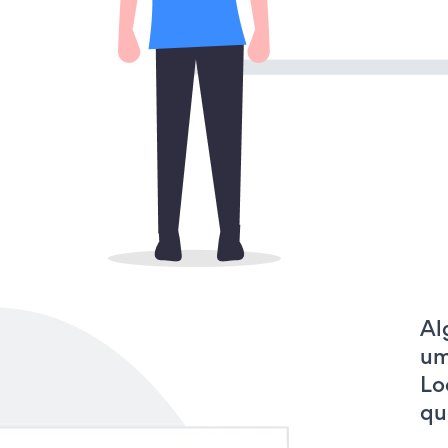
Al
um
Lo
qu