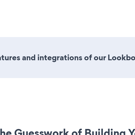
tures and integrations of our Lookb
he Guesswork of Building Y