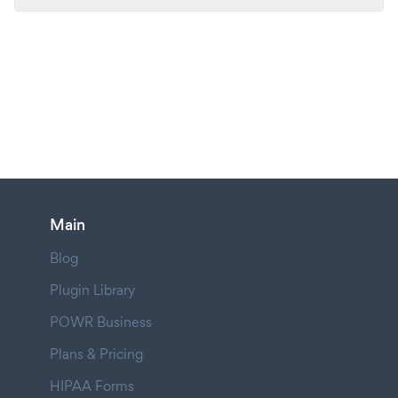
Main
Blog
Plugin Library
POWR Business
Plans & Pricing
HIPAA Forms