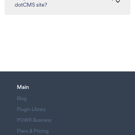
dotCMS site?
Main
Blog
Plugin Library
POWR Business
Plans & Pricing