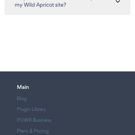
my Wild Apricot site?
Main
Blog
Plugin Library
POWR Business
Plans & Pricing