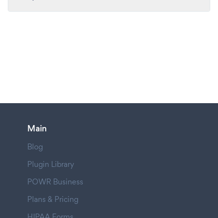
Main
Blog
Plugin Library
POWR Business
Plans & Pricing
HIPAA Forms