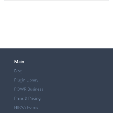
Main
Blog
Plugin Library
POWR Business
Plans & Pricing
HIPAA Forms