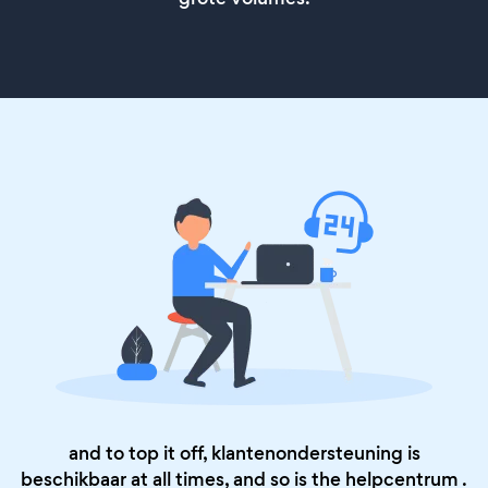
and to top it off, klantenondersteuning is
beschikbaar at all times, and so is the
helpcentrum
.