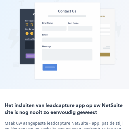
Het insluiten van leadcapture app op uw NetSuite
site is nog nooit zo eenvoudig geweest
Maak uw aangepaste leadcapture NetSuite - app, pas de stijl
en kleuren van uw website aan en voeg leadcapture toe aan